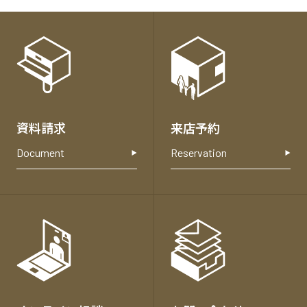
各
種
お
問
い
合
資料請求
来店予約
わ
せ
Document
Reservation