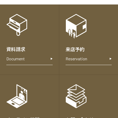
各
種
お
問
い
合
資料請求
来店予約
わ
せ
Document
Reservation