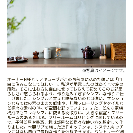
オーナーH様とリノキューブがこのお部屋に込めた想いは「自
由に住みこなしてほしい」。私達が用意したのはあくまで箱の
段階。そこに住む方に自由に使ってもらえて初めてこのお部屋
らしさが感じられるよう、作り込みすぎずシンプルな作りに仕
上げました。シンプルと言えど味気ないのとは違い、マンショ
ンならではの素のままの躯体や、無垢フローリングやタイルな
ど様々な素材の”味”が空間を彩っています。また、どんな家族
構成でもフレキシブルに使える間取りは、大きな寝室とフリー
ルームのある２LDK。フリールームはリビングに面しているの
で、子供部屋や書斎、趣味部屋など様々な使い方を想定して作
りました。木製リブを施した造作キッチンは、システムキッチ
ンにはない自由で気軽な作りを体験できます。パントリーやWI