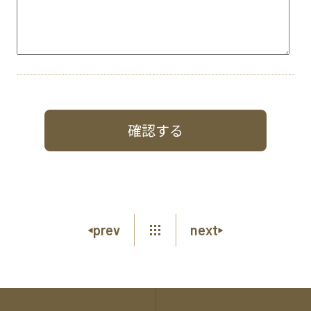
prev
next
各