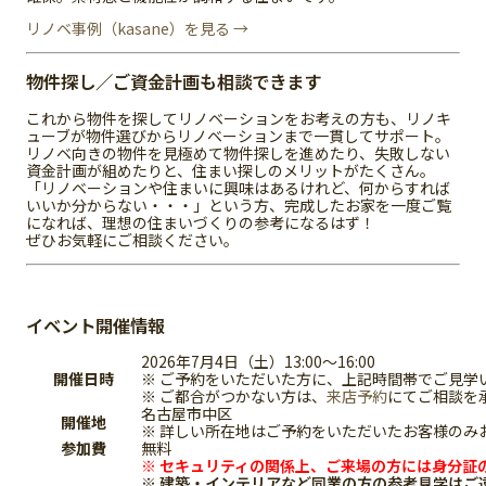
リノベ事例（kasane）を見る →
物件探し／ご資金計画も相談できます
これから物件を探してリノベーションをお考えの方も、リノキ
ューブが物件選びからリノベーションまで一貫してサポート。
リノベ向きの物件を見極めて物件探しを進めたり、失敗しない
資金計画が組めたりと、住まい探しのメリットがたくさん。
「リノベーションや住まいに興味はあるけれど、何からすれば
いいか分からない・・・」という方、完成したお家を一度ご覧
になれば、理想の住まいづくりの参考になるはず！
ぜひお気軽にご相談ください。
イベント開催情報
2026年7月4日（土）13:00～16:00
開催日時
※ ご予約をいただいた方に、上記時間帯でご見学
※ ご都合がつかない方は、
来店予約
にてご相談を
名古屋市中区
開催地
※ 詳しい所在地はご予約をいただいたお客様のみ
参加費
無料
※ セキュリティの関係上、ご来場の方には身分証
※ 建築・インテリアなど同業の方の参考見学はご