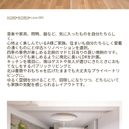
HOME
WORKS
case.065
音楽や家具、照明、器など、気に入ったものを自分たちらし
く、
心地よく楽しんでいるA様ご家族。住まいも自分たちらしく愛着
の湧くものにと中古×リノベーションを選択。
四季の景色が楽しめる北側のマドと日当りの良い南側のマド。
共にいつでも楽しめるように南北に長いLDKを計画。
キッチンを境目に、南はゲストや友人が遊びにきたときにおも
てなしをするパブリックリビングと
北は書類やおもちゃを広げたままでも大丈夫なプライベートリ
ビングに。
ゆるく空間を分けることで、目隠しになりつつ、どちらにいて
も家族の気配を感じられるレイアウトです。