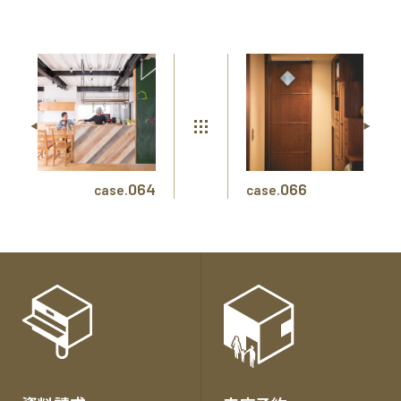
064
066
case.
case.
各
種
お
問
い
合