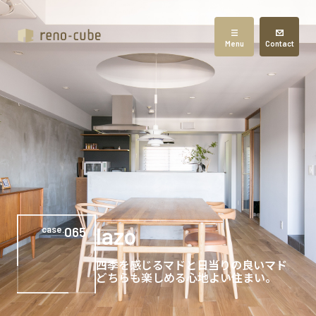
Menu
Contact
lazo
case.
065
四季を感じるマドと日当りの良いマド
どちらも楽しめる心地よい住まい。